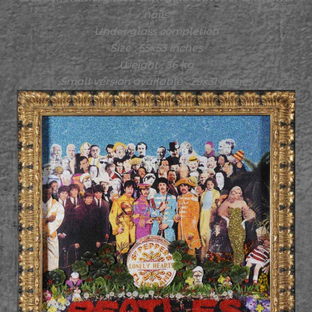
nails
Under glass completion
Size : 55x53 inches
Weight : 36 kg
Small version available : 29x31 inches